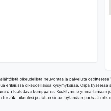
aslähtöistä oikeudellista neuvontaa ja palveluita osoitteessa
 erilaisissa oikeudellisissa kysymyksissä. Olipa kyseessä si
 Tuira on luotettava kumppanisi. Keskitymme ymmärtämään juu
urvata oikeutesi ja auttaa sinua löytämään parhaat ratkais