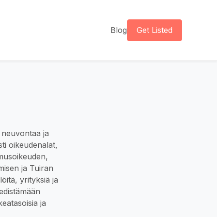
Blog
Get Listed
a neuvontaa ja
ti oikeudenalat,
imusoikeuden,
amisen ja Tuiran
itä, yrityksiä ja
t edistämään
eatasoisia ja