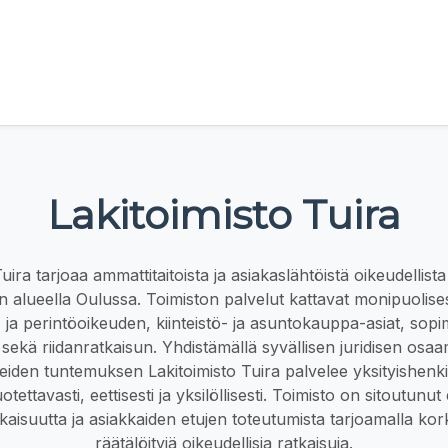
Lakitoimisto Tuira
Tuira tarjoaa ammattitaitoista ja asiakaslähtöistä oikeudellist
an alueella Oulussa. Toimiston palvelut kattavat monipuolises
 ja perintöoikeuden, kiinteistö- ja asuntokauppa-asiat, sop
n sekä riidanratkaisun. Yhdistämällä syvällisen juridisen osa
peiden tuntemuksen Lakitoimisto Tuira palvelee yksityishenkilö
uotettavasti, eettisesti ja yksilöllisesti. Toimisto on sitoutunu
isuutta ja asiakkaiden etujen toteutumista tarjoamalla kork
räätälöityjä oikeudellisia ratkaisuja.