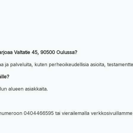
 tarjoaa Valtatie 45, 90500 Oulussa?
ja palveluita, kuten perheoikeudellisia asioita, testamenttej
ille?
lun alueen asiakkaita.
se numeroon 0404466595 tai vierailemalla verkkosivuillamme 