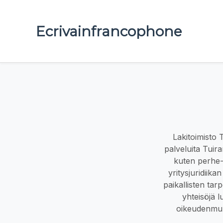
Ecrivainfrancophone
Lakitoimisto 
palveluita Tuir
kuten perhe-
yritysjuridiika
paikallisten tar
yhteisöjä l
oikeudenmuka