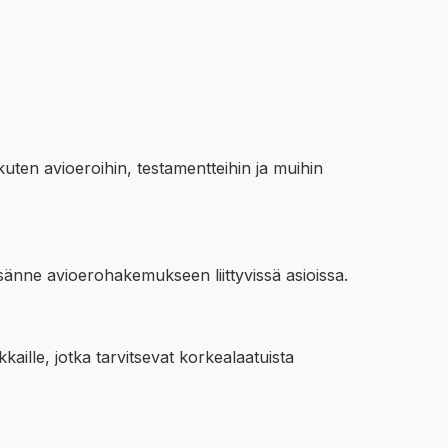
 kuten avioeroihin, testamentteihin ja muihin
nne avioerohakemukseen liittyvissä asioissa.
kaille, jotka tarvitsevat korkealaatuista