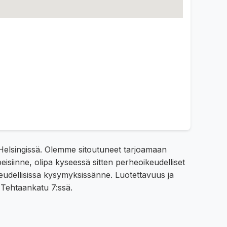
 Helsingissä. Olemme sitoutuneet tarjoamaan
peisiinne, olipa kyseessä sitten perheoikeudelliset
ikeudellisissa kysymyksissänne. Luotettavuus ja
 Tehtaankatu 7:ssä.