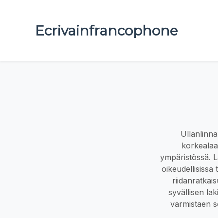
Ecrivainfrancophone
Ullanlinna
korkealaat
ympäristössä. La
oikeudellisissa
riidanratkai
syvällisen la
varmistaen se