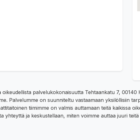
aa oikeudellista palvelukokonaisuutta Tehtaankatu 7, 00140
lemme. Palvelumme on suunniteltu vastaamaan yksilöllisiin tar
mmattitaitoinen tiimimme on valmis auttamaan teitä kaikissa o
a yhteyttä ja keskustellaan, miten voimme auttaa juuri teitä