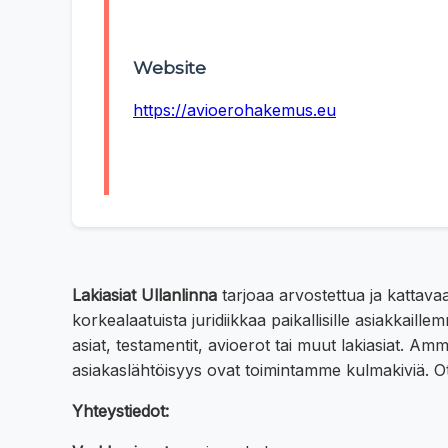
Website
https://avioerohakemus.eu
Lakiasiat Ullanlinna
tarjoaa arvostettua ja kattav
korkealaatuista juridiikkaa paikallisille asiakkail
asiat, testamentit, avioerot tai muut lakiasiat. A
asiakaslähtöisyys ovat toimintamme kulmakiviä. Ot
Yhteystiedot: