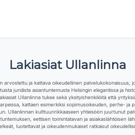
Lakiasiat Ullanlinna
n arvostettu ja kattava oikeudellinen palvelukokonaisuus, j
uista juridista asiantuntemusta Helsingin elegantissa ja histo
kiasiat Ullanlinna tukee sekä yksityishenkilöitä että yrityks
 tarpeissa, kattaen esimerkiksi sopimusoikeuden, perhe- ja p
sun. Ullanlinnan kulttuuririkkaaseen yhteisöön juurtunut pal
kituntemuksen, eettisen toimintatavan ja asiakaslähtöisen lä
lkeät, luotettavat ja oikeudenmukaiset ratkaisut oikeudellisii