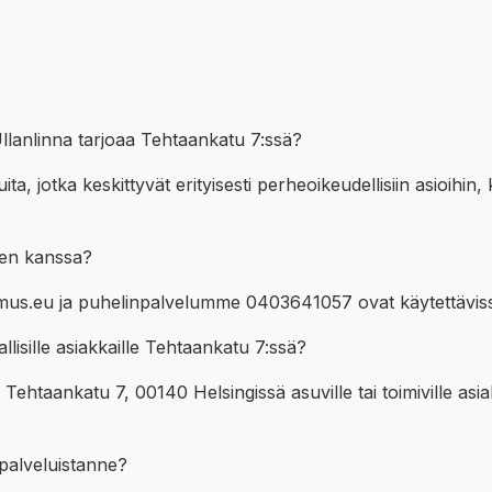
 Ullanlinna tarjoaa Tehtaankatu 7:ssä?
ta, jotka keskittyvät erityisesti perheoikeudellisiin asioihin,
en kanssa?
s.eu ja puhelinpalvelumme 0403641057 ovat käytettävissä
lisille asiakkaille Tehtaankatu 7:ssä?
ehtaankatu 7, 00140 Helsingissä asuville tai toimiville asiak
 palveluistanne?