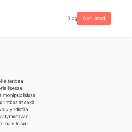
Blog
Get Listed
oka tarjoaa
riallisessa
iä monipuolisissa
erintöasiat sekä
velu yhdistää
hestymistavan,
n haasteisiin.