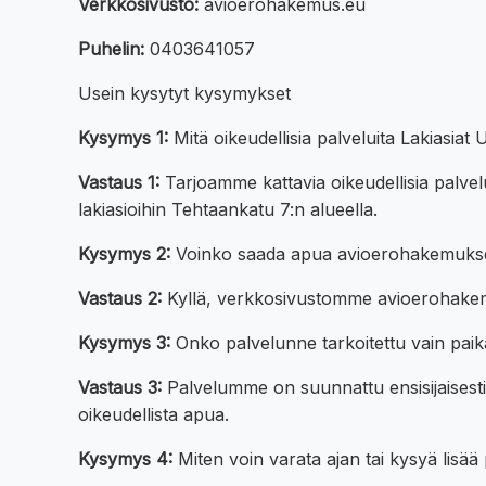
Verkkosivusto:
avioerohakemus.eu
Puhelin:
0403641057
Usein kysytyt kysymykset
Kysymys 1:
Mitä oikeudellisia palveluita Lakiasiat
Vastaus 1:
Tarjoamme kattavia oikeudellisia palvelui
lakiasioihin Tehtaankatu 7:n alueella.
Kysymys 2:
Voinko saada apua avioerohakemuks
Vastaus 2:
Kyllä, verkkosivustomme avioerohakemu
Kysymys 3:
Onko palvelunne tarkoitettu vain paikal
Vastaus 3:
Palvelumme on suunnattu ensisijaisesti T
oikeudellista apua.
Kysymys 4:
Miten voin varata ajan tai kysyä lisää