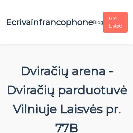
Get
Ecrivainfrancophone
Blog
Listed
Dviračių arena -
Dviračių parduotuvė
Vilniuje Laisvės pr.
77B