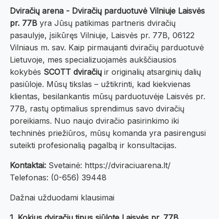
Dviračių arena - Dviračių parduotuvė Vilniuje Laisvės
pr. 77B
yra Jūsų patikimas partneris dviračių
pasaulyje, įsikūręs Vilniuje, Laisvės pr. 77B, 06122
Vilniaus m. sav. Kaip pirmaujanti dviračių parduotuvė
Lietuvoje, mes specializuojamės aukščiausios
kokybės
SCOTT dviračių
ir originalių atsarginių dalių
pasiūloje. Mūsų tikslas – užtikrinti, kad kiekvienas
klientas, besilankantis mūsų parduotuvėje Laisvės pr.
77B, rastų optimalius sprendimus savo dviračių
poreikiams. Nuo naujo dviračio pasirinkimo iki
techninės priežiūros, mūsų komanda yra pasirengusi
suteikti profesionalią pagalbą ir konsultacijas.
Kontaktai:
Svetainė: https://dviraciuarena.lt/
Telefonas: (0-656) 39448
Dažnai užduodami klausimai
1. Kokius dviračių tipus siūlote Laisvės pr. 77B