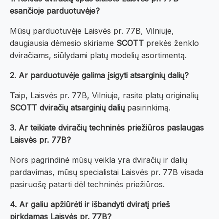
esančioje parduotuvėje?
Mūsų parduotuvėje Laisvės pr. 77B, Vilniuje,
daugiausia dėmesio skiriame
SCOTT
prekės ženklo
dviračiams, siūlydami platų modelių asortimentą.
2. Ar parduotuvėje galima įsigyti atsarginių dalių?
Taip, Laisvės pr. 77B, Vilniuje, rasite platų originalių
SCOTT dviračių atsarginių dalių
pasirinkimą.
3. Ar teikiate dviračių techninės priežiūros paslaugas
Laisvės pr. 77B?
Nors pagrindinė mūsų veikla yra dviračių ir dalių
pardavimas, mūsų specialistai Laisvės pr. 77B visada
pasiruošę patarti dėl techninės priežiūros.
4. Ar galiu apžiūrėti ir išbandyti dviratį prieš
pirkdamas Laisvės pr. 77B?